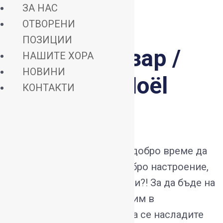
ЗА НАС
ОТВОРЕНИ
ПОЗИЦИИ
Коледен базар /
НАШИТЕ ХОРА
НОВИНИ
Marché de Noël
КОНТАКТИ
Петък, 13ти – има ли по-добро време да
разчупим суеверията с добро настроение,
лакомства и топли напитки?! За да бъде на
късмет, елате да се потопим в
празничната атмосфера, да се насладите