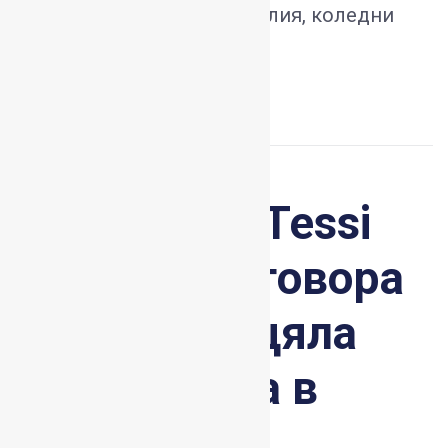
на ръчно изработени изделия, коледни
декорации и…
Още...
Френската Tessi
поднови договора
за наем на цяла
офис сграда в
София