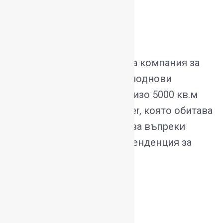
В края на 2022 г. френската компания за
обработка на данни Tessi поднови
договора си за наем на близо 5000 кв.м
във Vesmard Business Tower, която обитава
и в момента. Това се случва въпреки
общата постпандемична тенденция за
намаляване на…
Още...